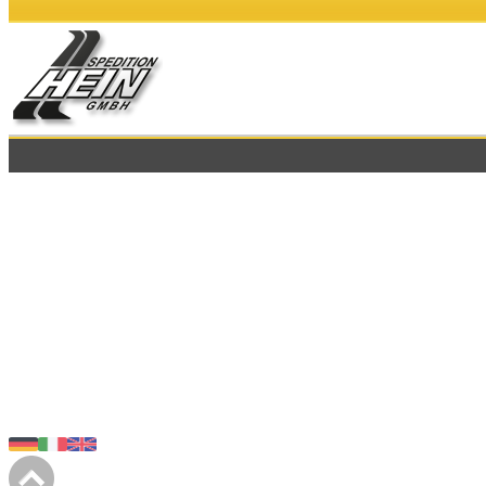
2025 - SPEDITION HEIN GMBH - Am Eckfeld 12 - 83543 Rott am Inn - Telefon: 